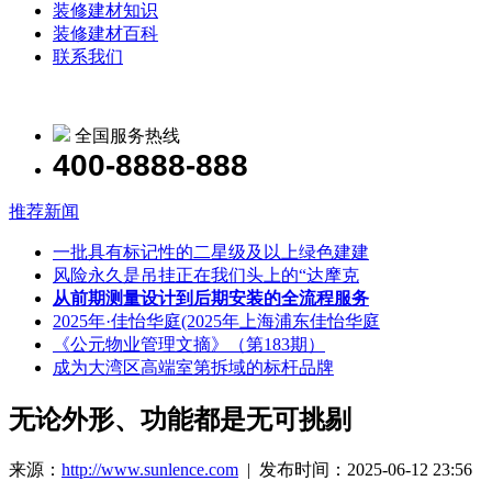
装修建材知识
装修建材百科
联系我们
全国服务热线
400-8888-888
推荐新闻
一批具有标记性的二星级及以上绿色建建
风险永久是吊挂正在我们头上的“达摩克
从前期测量设计到后期安装的全流程服务
2025年·佳怡华庭(2025年上海浦东佳怡华庭
《公元物业管理文摘》（第183期）
成为大湾区高端室第拆域的标杆品牌
无论外形、功能都是无可挑剔
来源：
http://www.sunlence.com
| 发布时间：2025-06-12 23:56