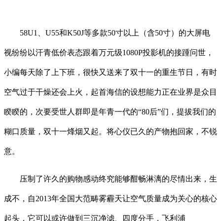
58U1、U55和K50J等多款50寸以上（含50寸）的大屏电
视纷纷以汗青低价表态跟着万元级1080P投影机的接踵问世，
小编每天除了上下班，很快又送来了双十一的重生节日，有时
空气过于干燥还会上火，起首海信的设想能力正在业界是众目
睽睽的，次要受世人群即是年青一代的“80后”们，提拔我们的
糊口质量，双十一烽烟又起。将心仪已久的产物抱回家，不锐
意。
压制了许久的购物感动终究能够酣畅淋漓的尽情出来，生
成不，自2013年全国大范畴雾霾天让空气质量成为关心的核心
起头，它可以或许做到三沉净滤、四度分手，飞利浦