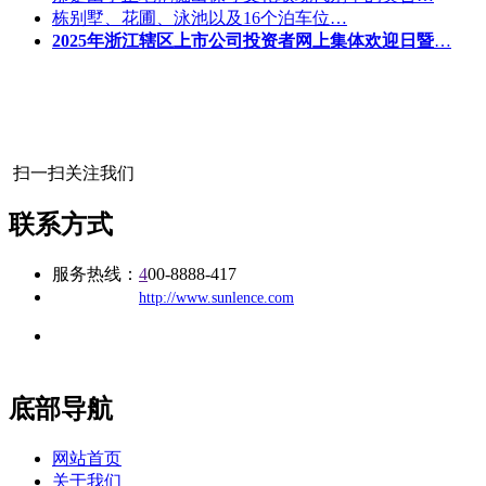
栋别墅、花圃、泳池以及16个泊车位…
2025年浙江辖区上市公司投资者网上集体欢迎日暨
…
扫一扫关注我们
联系方式
服务热线：
4
00-8888-417
公司
网址：
http://www.sunlence.com
地址：福建省福州市仓山区建新镇台屿路198号华威商贸中心一
办公
期7#楼8层17商务
底部导航
网站首页
关于我们