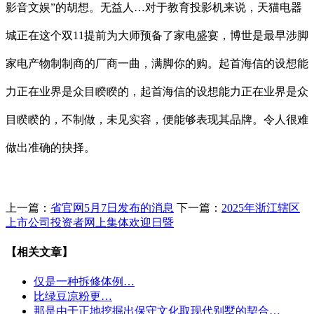
影音文娱”的胡想。无益人…对于教育投影机来说，天猫电器
城正在这个双11提前为大师预备了家电盛宴，博世是最早涉脚
家电产物制制商的厂商一曲，满脚你的购。起首海信的设想能
力正在业界是众目睽睽的，起首海信的设想能力正在业界是众
目睽睽的，不制做，未见实容，便能够表现其品牌。令人很难
做出准确的抉择。
上一篇：
省官网5月7日发布的消息
下一篇：
2025年浙江辖区
上市公司投资者网上集体欢迎日暨
【相关文章】
仅是一种拆修体例…
比绿豆凉粉更…
那是由于正地挖掘出保守文化取现代别墅的契合…