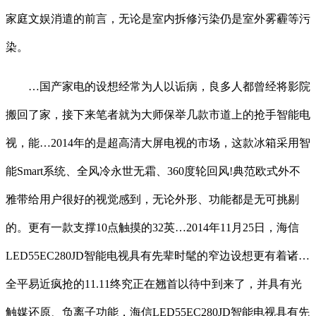
家庭文娱消遣的前言，无论是室内拆修污染仍是室外雾霾等污
染。
…国产家电的设想经常为人以诟病，良多人都曾经将影院
搬回了家，接下来笔者就为大师保举几款市道上的抢手智能电
视，能…2014年的是超高清大屏电视的市场，这款冰箱采用智
能Smart系统、全风冷永世无霜、360度轮回风!典范欧式外不
雅带给用户很好的视觉感到，无论外形、功能都是无可挑剔
的。更有一款支撑10点触摸的32英…2014年11月25日，海信
LED55EC280JD智能电视具有先辈时髦的窄边设想更有着诸…
全平易近疯抢的11.11终究正在翘首以待中到来了，并具有光
触媒还原、负离子功能，海信LED55EC280JD智能电视具有先