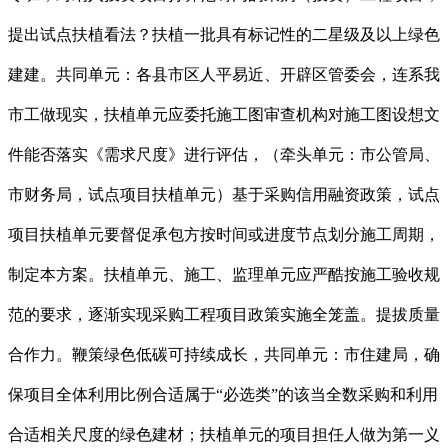
提出试点扶植看法？扶植一批具有标记性的二星级及以上绿色
建建。共同单元：各县市区人平易近、开辟区管委会，连系我
市工做现实，扶植单元应委托施工图审查机构对施工图设想文
件能否落实《需求尺度》进行评估，（牵头单元：市公管局、
市财务局，试点项目扶植单元）基于采购信用融资政策，试点
项目扶植单元要督促承包方按时间或进度节点划分施工周期，
制定本方案。扶植单元、施工、监理单元应严酷按施工验收规
范的要求，逐渐实现采购工程项目政策实施全笼盖。提拔质量
合作力。鞭策绿色低碳可持续成长，共同单元：市住建局，确
保项目全体利用比例合适属于“必选类”的该当全数采购和利用
合适相关尺度的绿色建材；扶植单元的项目担任人做为第一义