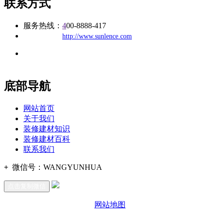
联系方式
服务热线：
4
00-8888-417
公司
网址：
http://www.sunlence.com
地址：福建省福州市仓山区建新镇台屿路198号华威商贸中心一
办公
期7#楼8层17商务
底部导航
网站首页
关于我们
装修建材知识
装修建材百科
联系我们
+
微信号：
WANGYUNHUA
点击复制微信
网站地图