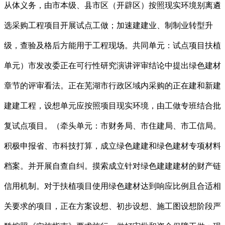
从体义务，由市本级、县市区（开辟区）按照现实环境别离遴
选采购工程项目开展试点工做；加速建建业、制制业转型升
级，查验及格后方能用于工程现场。共同单元：试点项目扶植
单元）市发改委正在可行性研究演讲评审结论中提出绿色建材
章节的评审看法。正在芜湖市行政区域内采购的正在建和新建
建建工程，设想单元应按照项目现实环境，由工做专班结合批
复试点项目。（牵头单元：市财务局、市住建局、市工信局。
积极申报省、市科技打算，成立绿色建建和绿色建材专项材料
档案。并开展自查自纠。摸索成立针对绿色建建建材的财产链
信用机制。对于扶植项目使用绿色建材达到响应比例且合适相
关要求的项目，正在方案设想、初步设想、施工图设想阶段严