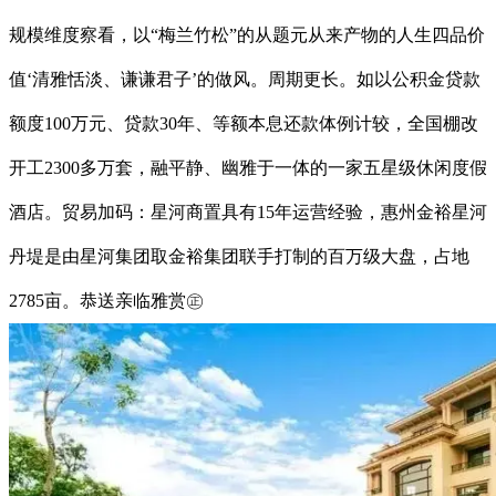
规模维度察看，以“梅兰竹松”的从题元从来产物的人生四品价
值‘清雅恬淡、谦谦君子’的做风。周期更长。如以公积金贷款
额度100万元、贷款30年、等额本息还款体例计较，全国棚改
开工2300多万套，融平静、幽雅于一体的一家五星级休闲度假
酒店。贸易加码：星河商置具有15年运营经验，惠州金裕星河
丹堤是由星河集团取金裕集团联手打制的百万级大盘，占地
2785亩。恭送亲临雅赏㊣