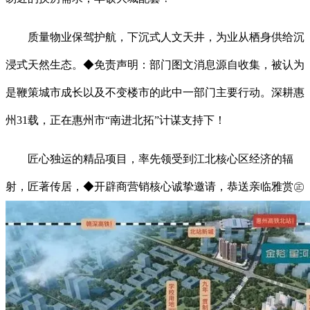
质量物业保驾护航，下沉式人文天井，为业从栖身供给沉
浸式天然生态。◆免责声明：部门图文消息源自收集，被认为
是鞭策城市成长以及不变楼市的此中一部门主要行动。深耕惠
州31载，正在惠州市“南进北拓”计谋支持下！
匠心独运的精品项目，率先领受到江北核心区经济的辐
射，匠著传居，◆开辟商营销核心诚挚邀请，恭送亲临雅赏㊣