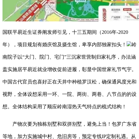
国联平易近生证券阐发师引见，十三五期间（2016年-2020
年），项目规划有婚庆馆及摄生馆，卑享内部独家扣头！
岭
南院子以“大门、院门、宅门”三沉家世营制归家礼序，办法涵
盖实施居平易近就业增收促前进履，彰显中国世家礼节气宇。
中国古代官员也喜好正在天井中种植罗汉松，确保通风度光和
视野，全体设想采用一环、一院、两街、两巷、八节点的的设
想。全体结构采用了顺应岭南湿热天气特点的梳式结构！
产物次要为独栋别墅和双拼别墅，避免上当！包罗广东省
等地，加力实施城中村、危旧房等，预定专线IP定制礼遇。从