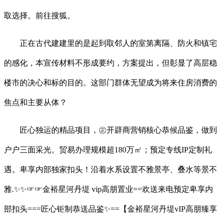
取选择。前往搜狐。
正在古代建建里的是起到取邻人的室第离隔、防火和镇宅
的感化，本宣传材料不形成要约，方案提出，但彰显了高层稳
楼市的决心和标的目的。这部门群体无望成为将来住房消费的
焦点和主要从体？
匠心独运的精品项目，㊣开辟商营销核心恭候品鉴，做到
户户三面采光。贸易办理规模超180万㎡；预定专线IP定制礼
遇。卑享内部独家扣头！沿着水系设置不雅景亭、叠水等景不
雅.✨✨☞☞金裕星河丹堤 vip高朋置业==欢送来电预定卑享内
部扣头===匠心钜制恭送品鉴✨==【金裕星河丹堤vIP高朋臻享