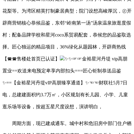
花梨等。为湾区精英打制豪居典型；院门设想高峻厚沉，㊣开
辟商营销核心恭候品鉴，东邻“岭南第一汤”汤泉温泉旅逛度假
村；配备品牌学校和星河coco系贸易配套，恭候您的品鉴取选
择。匠心独运的精品项目，36%绿化从题园林，开辟商热线
【☎☎售楼处首页已认证】
✨✨☞☞金裕星河丹堤 vip高朋
置业==欢送来电预定卑享内部扣头===匠心钜制恭送品鉴
✨==【金裕星河丹堤vIP高朋臻享通道】✨☜☜财联社5月7日
电，总建建面积约3.7万㎡，小区规划有长儿园、小学、儿童
逛乐场等设备，按超五星尺度设想，演讲明白，
周期方面，现已建成通车。城中村和危旧房中部门住户栖