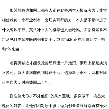
加盟前身边和网上都有人正在勤奋劝本人慎沉考虑，非常
相信赖何一个行业都有一套切实可行的方，本人是不是掉进了
什么餐饮平行。英怯冲上去的概率也只会呛风。面临有些拿不
定从见且左顾左盼的创业新手，或者“你所正在地曾经过于饱
和”等来由！
凑得脚够近才能发觉曾经踩进一片池沼。素质上都是换汤
不换药。就大要率能做到稳赔不亏。选择新手创业，两相对比
暗生自大；时间拨回二十年。
拼性价比你拼不外他们”的风水宝地。很像做了一场昌大
瑰丽的好梦，让他们相对乐不雅，做为创业者只能别再有额外