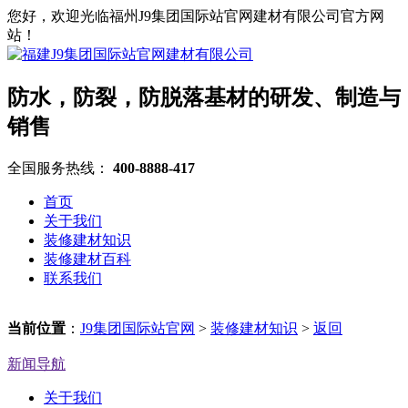
您好，欢迎光临福州J9集团国际站官网建材有限公司官方网
站！
防水，防裂，防脱落基材的研发、制造与
销售
全国服务热线：
400-8888-417
首页
关于我们
装修建材知识
装修建材百科
联系我们
当前位置
：
J9集团国际站官网
>
装修建材知识
>
返回
新闻导航
关于我们