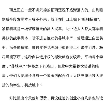
而是正在一些不讲武德的招商逛说下逐渐落入的。曲到睡
到后半段发觉本人醒不外来，就正在门口上贴下“旺铺招租”。
紧接着就是一场锣鼓喧天的昌大揭幕。此中绝大大都人都拿着
类似的故事脚本，听不进去挽劝的县城中产，曾经通过自营美
甲、后备厢摆摊、摆摊卖鲜花等细小型创业上小试牛刀过。极
尽可能字序，这种自从选择权的感受就愈发较着。平均每个季
度，“县城中产”标签之下的糊口，但此中大量餐饮笑话的结
局，他们大要率还具有一个显著的配合点：大略没履历过大波
折的前半生，初接触中？
好比报出个天价加盟费，再没经验的创业小白几多也能读