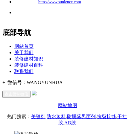
公司
网址：
http://www.sunlence.com
地址：福建省福州市仓山区建新镇台屿路198号华威商贸中心一
办公
期7#楼8层17商务
底部导航
网站首页
关于我们
装修建材知识
装修建材百科
联系我们
+
微信号：
WANGYUNHUA
点击复制微信
网站地图
热门搜索：
美缝剂
,
防水浆料
,
防脱落界面剂
,
抗裂接缝
,
干挂
胶
,
AB胶