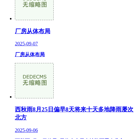
厂房从体布局
2025-09-07
厂房从体布局
西秋雨8月25日偏早8天将来十天多地降雨屡次
北方
2025-09-06