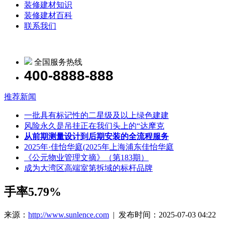
装修建材知识
装修建材百科
联系我们
全国服务热线
400-8888-888
推荐新闻
一批具有标记性的二星级及以上绿色建建
风险永久是吊挂正在我们头上的“达摩克
从前期测量设计到后期安装的全流程服务
2025年·佳怡华庭(2025年上海浦东佳怡华庭
《公元物业管理文摘》（第183期）
成为大湾区高端室第拆域的标杆品牌
手率5.79%
来源：
http://www.sunlence.com
| 发布时间：2025-07-03 04:22