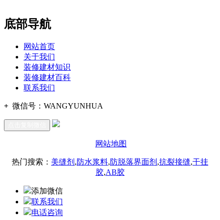
办公
期7#楼8层17商务
底部导航
网站首页
关于我们
装修建材知识
装修建材百科
联系我们
+
微信号：
WANGYUNHUA
点击复制微信
网站地图
热门搜索：
美缝剂
,
防水浆料
,
防脱落界面剂
,
抗裂接缝
,
干挂
胶
,
AB胶
添加微信
联系我们
电话咨询