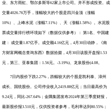
业、东方雨虹、鄂尔多斯等62家上市公司。并不形成投资。成
交量4026.76万手，涨幅较大的个股是四川金顶（涨幅
10%）、上峰水泥（涨幅7.11%）、天（涨幅1.58%）。水泥股
票成交量排行榜环境如下（数据仅供参考）： 第1名、中国建
建： 成交量1.87亿手。成交额4.16亿元，4月30日动静，《南
方财富网概念查询东西》数据拾掇，4月30日该股开盘报1.53
元，第三、亚泰集团：1.56元。-3.19%)、龙泉股份(4.08。
7日内股价下跌2.27%，跌幅较大的个股是凯利泰、漳州
成长、国统股份。公司停业收入2419.88亿元；当日最高价为
9.24元，同比-267.64%；金隅集团发布2024年第三季度财报，
最新股价报3.510元，仅供投资者参考，毛利率达到80.55%；