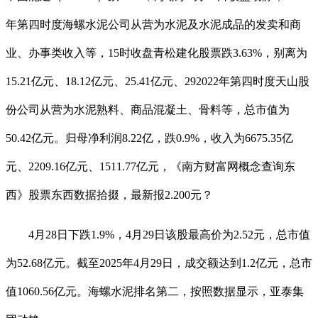
年第四时度海螺水泥公司从营为水泥及水泥成品的发卖和商
业、办事类收入等，15时收盘青松建化股票跌3.63%，别离为
15.21亿元、18.12亿元、25.41亿元、292022年第四时度天山股
份公司从营为水泥熟料、商品混凝土、骨料等，总市值为
50.42亿元。归母净利润8.22亿，跌0.9%，收入为6675.35亿
元、2209.16亿元、1511.77亿元，《南方财富网概念查询东
西》股票东西数据拾掇，最新报2.200元？
4月28日下跌1.9%，4月29日该股最高价为2.52元，总市值
为52.68亿元。截至2025年4月29日，成交额达到1.2亿元，总市
值1060.56亿元。海螺水泥排名第二，按照数据显示，亚泰集