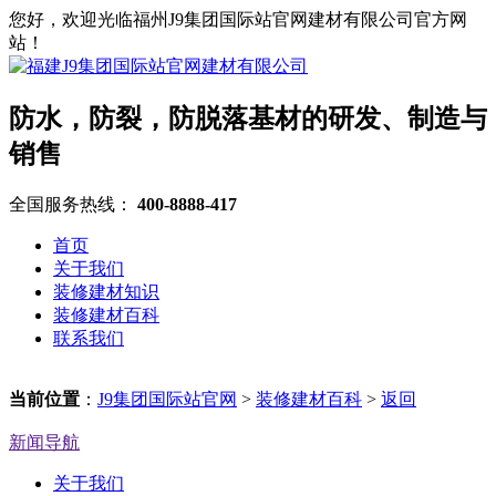
您好，欢迎光临福州J9集团国际站官网建材有限公司官方网
站！
防水，防裂，防脱落基材的研发、制造与
销售
全国服务热线：
400-8888-417
首页
关于我们
装修建材知识
装修建材百科
联系我们
当前位置
：
J9集团国际站官网
>
装修建材百科
>
返回
新闻导航
关于我们