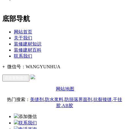
办公
期7#楼8层17商务
底部导航
网站首页
关于我们
装修建材知识
装修建材百科
联系我们
+
微信号：
WANGYUNHUA
点击复制微信
网站地图
热门搜索：
美缝剂
,
防水浆料
,
防脱落界面剂
,
抗裂接缝
,
干挂
胶
,
AB胶
添加微信
联系我们