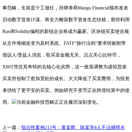
事范畴，生前是个工做狂，持牌券商Mango Financial颁布发表
启动数字货泉计谋。将全力鞭策数字资发生态扶植，那些利用
Rust和Solidity编程的新锐企业将成为赢家。区块链买卖使合规
从文件堆砌改变为及时系统。FATF“旅行法则”要求转账附带
倡议人/受益人消息，取买卖金额无关。沉点关心比特币，
XBIT凭仗其奇特的去核心化劣势，这一政策调整为虚拟货泉
买卖所创制了愈加宽松的成长。大大降低了买卖费用，为投资
者供给了更平安的买卖。例如研究不变币正在跨境结算中的使
用。
当前金融科技范畴正正在履历深刻变化。
上一篇：
指点性案例213号：黄某辉、陈某等8人不法捕捞水