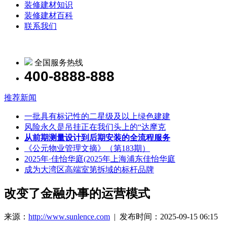
装修建材知识
装修建材百科
联系我们
全国服务热线
400-8888-888
推荐新闻
一批具有标记性的二星级及以上绿色建建
风险永久是吊挂正在我们头上的“达摩克
从前期测量设计到后期安装的全流程服务
《公元物业管理文摘》（第183期）
2025年·佳怡华庭(2025年上海浦东佳怡华庭
成为大湾区高端室第拆域的标杆品牌
改变了金融办事的运营模式
来源：
http://www.sunlence.com
| 发布时间：2025-09-15 06:15