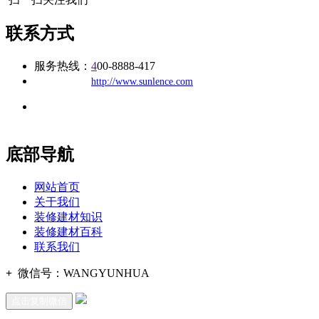
联系方式
服务热线：
4
00-8888-417
公司
网址：
http://www.sunlence.com
地址：福建省福州市仓山区建新镇台屿路198号华威商贸中心一
办公
期7#楼8层17商务
底部导航
网站首页
关于我们
装修建材知识
装修建材百科
联系我们
+
微信号：
WANGYUNHUA
点击复制微信