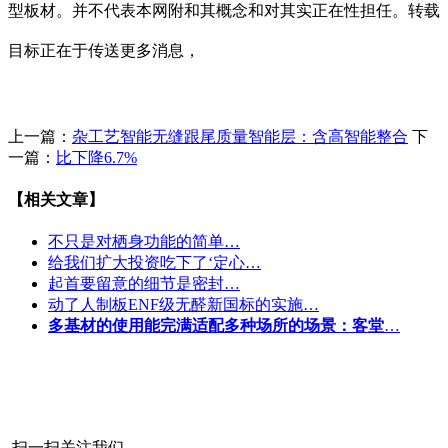
型板材。并不代表本网附和其概念和对其实正在性担任。转载
目标正在于传送更多消息，
上一篇：
杂工艺智能无缝跟尾质量智能层：含高智能整合
下
一篇：
比下降6.7%
【相关文章】
不只是对栖身功能的简单…
给我们扩大投资吃下了‘定心…
起首要留意的细节是密封…
动了人制板ENF级无醛新国标的实施…
多基材的使用能完满适配多种场所的场景：客堂
…
扫一扫关注我们